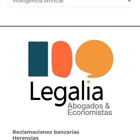
o
r
:
Reclamaciones bancarias
Herencias