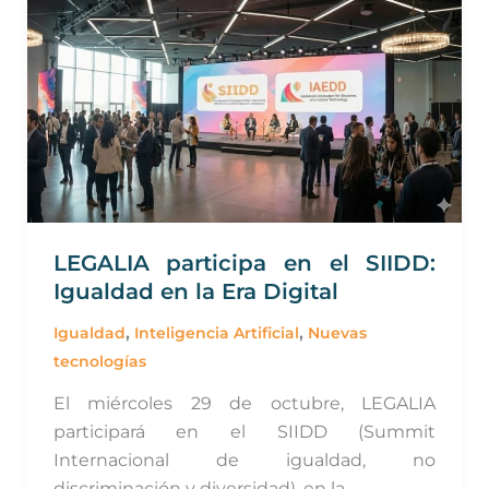
participa
en
el
SIIDD:
Igualdad
en
la
Era
Digital
LEGALIA participa en el SIIDD:
Igualdad en la Era Digital
,
,
Igualdad
Inteligencia Artificial
Nuevas
tecnologías
El miércoles 29 de octubre, LEGALIA
participará en el SIIDD (Summit
Internacional de igualdad, no
discriminación y diversidad), en la