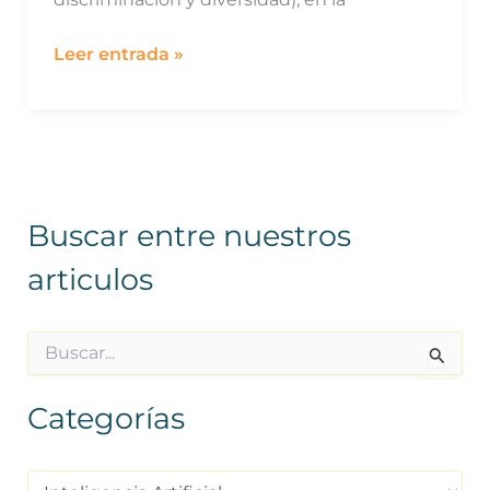
Leer entrada »
Buscar entre nuestros
articulos
B
u
s
Categorías
c
a
r
p