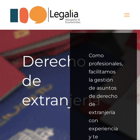
Ir
al
contenido
Derecho
Como
profesionales,
facilitamos
de
la gestión
de asuntos
extranjería
de derecho
de
extranjería
con
experiencia
y te