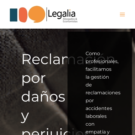
Ir
al
contenido
Reclamación
Como
profesionales,
facilitamos
por
la gestión
de
daños
reclamaciones
por
accidentes
y
laborales
con
perjuicios
empatía y