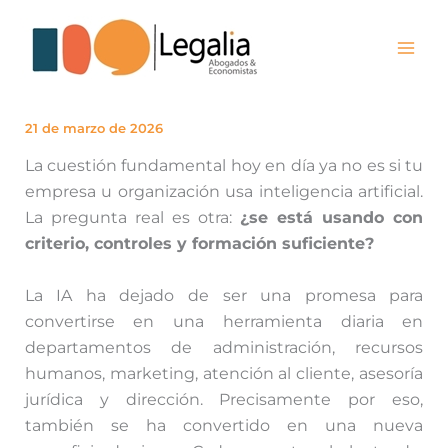
C
Ir
a
al
t
contenido
e
g
o
r
21 de marzo de 2026
í
La cuestión fundamental hoy en día ya no es si tu
a
s
empresa u organización usa inteligencia artificial.
La pregunta real es otra:
¿se está usando con
criterio, controles y formación suficiente?
La IA ha dejado de ser una promesa para
convertirse en una herramienta diaria en
departamentos de administración, recursos
humanos, marketing, atención al cliente, asesoría
jurídica y dirección. Precisamente por eso,
también se ha convertido en una nueva