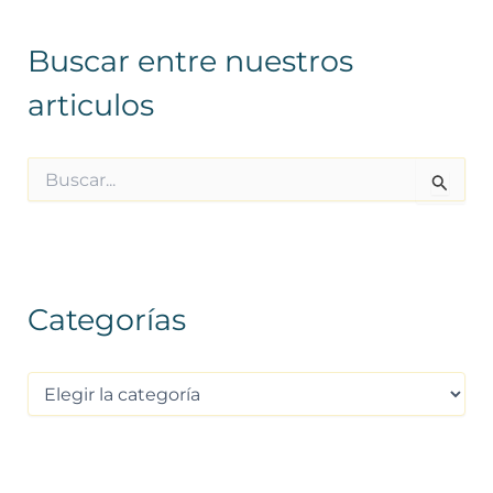
Buscar entre nuestros
articulos
B
u
s
c
a
r
Categorías
p
o
r
: