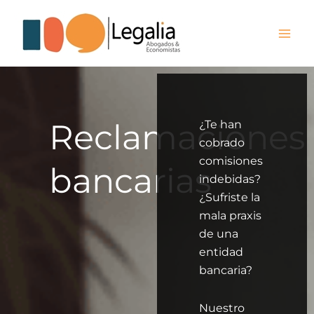
Ir
al
contenido
Reclamaciones
¿Te han
cobrado
comisiones
bancarias
indebidas?
¿Sufriste la
mala praxis
de una
entidad
bancaria?
Nuestro