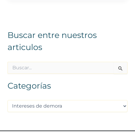
Buscar entre nuestros
articulos
B
u
s
Categorías
c
a
r
p
o
r
: