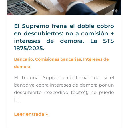
descubiertos:
no
a
El Supremo frena el doble cobro
comisión
en descubiertos: no a comisión +
+
intereses de demora. La STS
intereses
1875/2025.
de
,
,
demora.
Bancario
Comisiones bancarias
Intereses de
La
demora
STS
El Tribunal Supremo confirma que, si el
1875/2025.
banco ya cobra intereses de demora por un
descubierto (“excedido tácito”), no puede
[…]
Leer entrada »